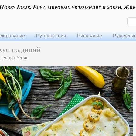
 Hobby Ideas. Все о мировых увлечениях и хобби. Жив
лирование
Путешествия
Рисование
Рукодели
кус традиций
|
Автор:
Shisu