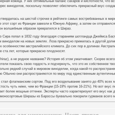
черная кожица. У них оптимальный баланс сахаров и кислотности, что вс
рес виноделов, поскольку позволяет обеспечить прекрасный вкус созд
утвердилась на шестой строчке в рейтинге самых востребованных в мир
ке этот сорт из Франции завезли в Южную Африку, а затем он отправился
 он волшебным образом превратился в Шираз.
ю Сира попал в 1832 году благодаря стараниям шотландца Джеймса Бас
м виноделом на новых землях. Лоза прекрасно прижилась в другой доли
к особенностям австралийского климата. До сих пор в долинах Австрал
е ста лет, которые прекрасно плодоносят.
iraz), а не родное название? История об этом умалчивает. Скорее всего
тели показать свою гордость и подчеркнуть, что это их собственное тво
ольно редкий случай в мировом виноделии, когда какой-то распростране
ью Обычно они распространяются по миру под единственным аутентичны
з стал флагманским сортом. Под его возделывание занято до 40% всех 
стость чуть ниже, чем во Франции (15-19% против 16-21%). Но вот вкус 
тает более мощные оттенки. Эксперты часто характеризуют его вкус как
 моносортовые Ширазы из Бароссы буквально покорили гурманов всего 