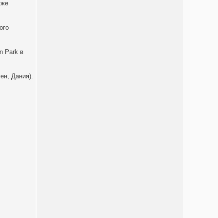
кже
ого
n Park в
ен, Дания).