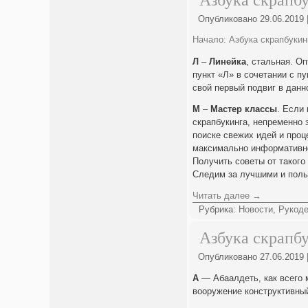
Азбука скрапбу
Опубликовано
29.06.2019
Начало: Азбука скрапбукин
Л
–
Линейка
, стальная. О
пункт «Л» в сочетании с п
свой первый подвиг в данн
М
–
Мастер классы
. Если
скрапбукинга, непременно 
поиске свежих идей и проц
максимально информативно
Получить советы от такого
Следим за лучшими и поль
Читать далее
→
Рубрика:
Новости
,
Рукод
Азбука скрапбу
Опубликовано
27.06.2019
А
— Абаалдеть, как всего м
вооружение конструктивны