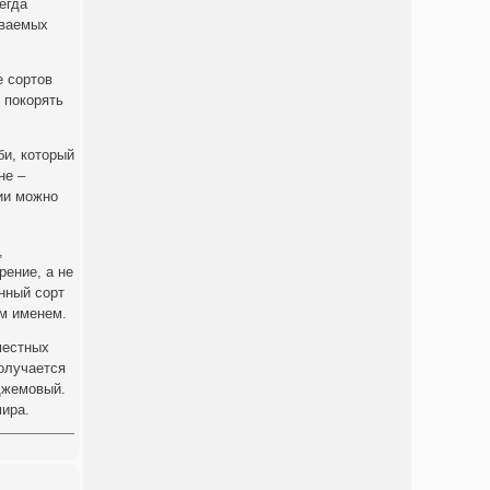
егда
аваемых
е сортов
 покорять
би, который
не –
ии можно
,
рение, а не
нный сорт
м именем.
местных
получается
 джемовый.
мира.