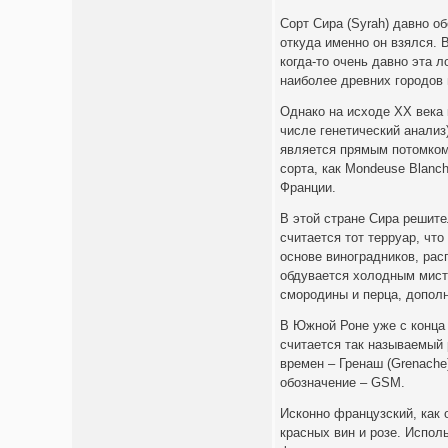
Сорт Сира (Syrah) давно об
откуда именно он взялся. 
когда-то очень давно эта л
наиболее древних городов
Однако на исходе XX века
числе генетический анализ
является прямым потомком 
сорта, как Mondeuse Blanch
Франции.
В этой стране Сира решите
считается тот терруар, чт
основе виноградников, рас
обдувается холодным мистр
смородины и перца, дополн
В Южной Роне уже с конца 
считается так называемый 
времен – Гренаш (Grenache
обозначение – GSM.
Исконно французский, как 
красных вин и розе. Испол