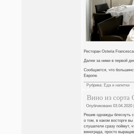
Ресторан Osteria Francesc
Далее за ними в первой де
Сообщается, что большинст
Европе.
Рубрика:
Еда и напитки
Вино из сорта 
Опубликовано
03.04.2020
Решив однажды блеснуть св
о том, в каком восторге в
слушатели сразу поймут, чт
винограда, просто выращив