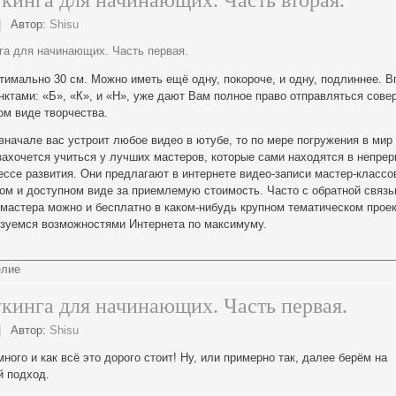
кинга для начинающих. Часть вторая.
|
Автор:
Shisu
га для начинающих. Часть первая.
птимально 30 см. Можно иметь ещё одну, покороче, и одну, подлиннее. В
унктами: «Б», «К», и «Н», уже дают Вам полное право отправляться сове
ом виде творчества.
 вначале вас устроит любое видео в ютубе, то по мере погружения в мир
захочется учиться у лучших мастеров, которые сами находятся в непре
ессе развития. Они предлагают в интернете видео-записи мастер-классо
м и доступном виде за приемлемую стоимость. Часто с обратной связь
 мастера можно и бесплатно в каком-нибудь крупном тематическом проек
зуемся возможностями Интернета по максимуму.
елие
кинга для начинающих. Часть первая.
|
Автор:
Shisu
ного и как всё это дорого стоит! Ну, или примерно так, далее берём на
й подход.