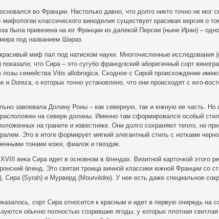
основался во Франции. Настолько давно, что долго никто точно не мог с
В мифологии классического виноделия существует красивая версия о том
оза была привезена на юг Франции из далекой Персии (ныне Иран) – одно
 мира под названием Шираз.
 красивый миф пал под натиском науки. Многочисленные исследования (
) показали, что Сира – это сугубо французский аборигенный сорт виногр
лозы семейства Vitis allobrogica. Сходное с Сирой происхождение имею
e и Dureza, о которых точно установлено, что они происходят с юго-вост
льно завоевала Долину Роны – как северную, так и южную ее часть. Но
о расположен на севере долины. Именно там сформировался особый стил
положенных на граните и известняке. Они долго сохраняют тепло, но при
алем. Это в итоге формирует мягкий элегантный стиль с нотками черн
енными тонами кожи, фиалок и гвоздик.
XVIII века Сира идет в основном в блендах. Визитной карточкой этого р
ронский бленд. Это святая троица винной классики южной Франции со с
), Сира (Syrah) и Мурверд (Mourvèdre). У нее есть даже специальное со
оказалось, сорт Сира относится к красным и идет в первую очередь на с
ьзуются обычно полностью созревшие ягоды, у которых плотная светлая