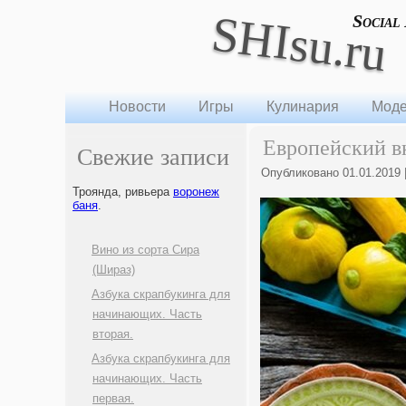
SHIsu.ru
Social
Новости
Игры
Кулинария
Моде
Европейский в
Свежие записи
Опубликовано
01.01.2019
Троянда, ривьера
воронеж
баня
.
Вино из сорта Сира
(Шираз)
Азбука скрапбукинга для
начинающих. Часть
вторая.
Азбука скрапбукинга для
начинающих. Часть
первая.