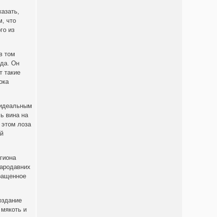
казать,
, что
го из
в том
ада. Он
т такие
ока
 идеальным
ь вина на
 этом лоза
ой
егиона
тародавних
кращенное
оздание
 мякоть и