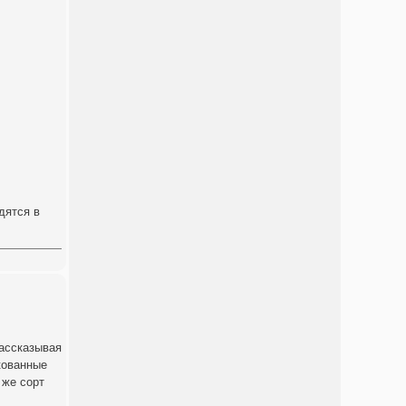
дятся в
рассказывая
кованные
 же сорт