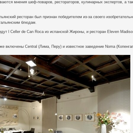
ваются мнения шеф-поваров, рестораторов, кулинарных экспертов, а та
льянский ресторан был признан победителем из-за своего изобретательн
тальянским блюдам.
дут l Celler de Can Roca из испанской Жироны, и ресторан Eleven Madiso
же включены Central (Лима, Перу) и известное заведение Noma (Копенгаг