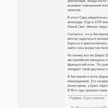
фиолетовая, иногда почти 
вызывает повышенный инте
напитков.
В итоге Сира убедительно 
винограда. Еще в XVIII ве
Новый Свет. Именно тогда
Считается, что в Австрали
мечтал заделаться велики
Баросса и приспособилась 
найти лозы возрастом боле
Но почему все же Шираз (Sh
австралийские виноделы хо
французский клон. Это дов
обладает такой двуликост
В Австралии в итоге Шира
виноградников. Его сахари
более ярким, а букет обре
В 80-е годы прошлого века
Рубрика:
Еда и напитки