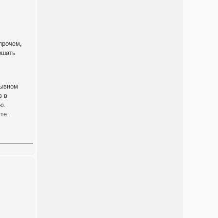
прочем,
ршать
рывном
в в
ю.
те.