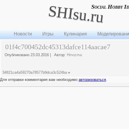
SHIsu.ru
Social Hobby I
Новости
Игры
Кулинария
Моделирован
01f4c700452dc45313dafce114aacae7
Опубликовано
23.03.2016
|
Автор:
Hmozma
34821ca4a59270a78577b9dca3c524ba
»
Для отправки комментария вам необходимо
авторизоваться
.