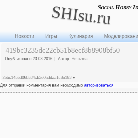
SHIsu.ru
Social Hobby I
Новости
Игры
Кулинария
Моделирован
419bc3235dc22cb51b8ecf8b8908bf50
Опубликовано
23.03.2016
|
Автор:
Hmozma
25bc1455d06b534cb3e0addaa1c8e193
»
Для отправки комментария вам необходимо
авторизоваться
.