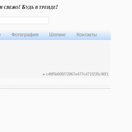
и свежо! Будь в тренде!
е
Фотография
Шопинг
Контакты
«
c48f5b695f72967e477c471f235c90f1