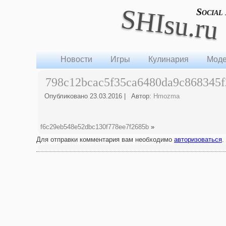
SHIsu.ru
Social
Новости
Игры
Кулинария
Моде
798c12bcac5f35ca6480da9c868345f
Опубликовано
23.03.2016
|
Автор:
Hmozma
f6c29eb548e52dbc130f778ee7f2685b
»
Для отправки комментария вам необходимо
авторизоваться
.