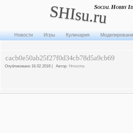
SHIsu.ru
Social Hobby I
Новости
Игры
Кулинария
Моделирован
cacb0e50ab25f27f0d34cb78d5a9cb69
Опубликовано
16.02.2018
|
Автор:
Hmozma