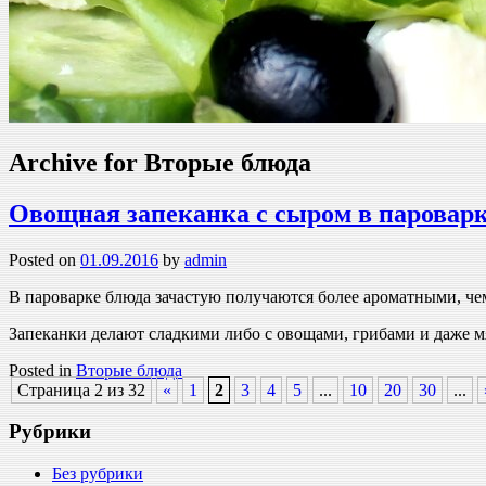
Archive for Вторые блюда
Овощная запеканка с сыром в паровар
Posted on
01.09.2016
by
admin
В пароварке блюда зачастую получаются более ароматными, че
Запеканки делают сладкими либо с овощами, грибами и даже 
Posted in
Вторые блюда
Страница 2 из 32
«
1
2
3
4
5
...
10
20
30
...
Рубрики
Без рубрики