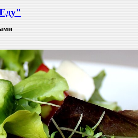
-Еду"
тами