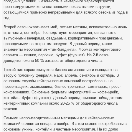
погодных условий. Сезонность в кейтеринге характеризуется
прогнозируемыми количественными показателями выручки,
остающимися примерно непрерывными для всякого сезона из года в
год.
Второй сезон охватывает май, летние месяцы, исключительно июнь
и, отчасти, сентябрь. Господствуют мероприятия, связанные с
выпускными вечерами, свадьбами, корпоративными праздниками,
проводимыми на открытом воздухе. В данный период также
знамениты мероприятия «тим-билдинга». Формат кейтерингового
сервиса — пикник, барбекю, буфет (фуршет). На 2-й сезон
доводится около 50 % заказов от общегодового числа.
Третий пик характеризуется бизнес-активностью и выпадает на
вторую половину февраля, март, апрель, сентябрь и октябрь. В
основном службы кейтеринговых компаний востребованы на
презентациях, экспозициях, бизнес-тренингах, семинарах, пресс-
конференциях. Основные форматы мероприятий — кофе-брейк,
коктейль, буфет (фуршет). Данный период приносит обладателям
кейтеринговых компаний около 20-25 % от общегодового числа
заказов.
Самыми непроизводительными месяцами для кейтеринговых
компаний являются январь и ноябрь. В этом сезоне востребованы в
основном ужины, коктейли и частные мероприятия. На их долю