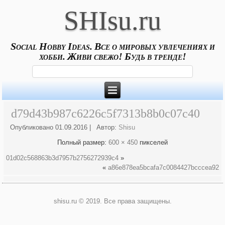
SHIsu.ru
Social Hobby Ideas. Все о мировых увлечениях и
хобби. Живи свежо! Будь в тренде!
d79d43b987c6226c5f7313b8b0c07c40
Опубликовано
01.09.2016
|
Автор:
Shisu
Полный размер:
600 × 450
пикселей
01d02c568863b3d7957b2756272939c4
»
«
a86e878ea5bcafa7c0084427bcccea92
shisu.ru © 2019. Все права защищены.