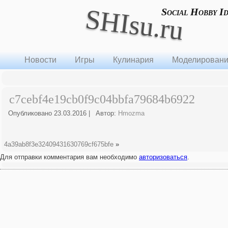
SHIsu.ru
Social Hobby I
Новости
Игры
Кулинария
Моделирован
c7cebf4e19cb0f9c04bbfa79684b6922
Опубликовано
23.03.2016
|
Автор:
Hmozma
4a39ab8f3e32409431630769cf675bfe
»
Для отправки комментария вам необходимо
авторизоваться
.