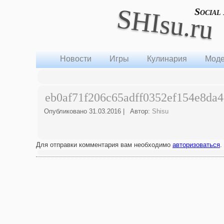
SHIsu.ru
Social
Новости
Игры
Кулинария
Моде
eb0af71f206c65adff0352ef154e8da4
Опубликовано
31.03.2016
|
Автор:
Shisu
Для отправки комментария вам необходимо
авторизоваться
.