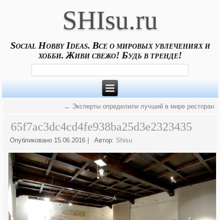
SHIsu.ru
Social Hobby Ideas. Все о мировых увлечениях и
хобби. Живи свежо! Будь в тренде!
←
Эксперты определили лучший в мире ресторан
65f7ac3dc4cd4fe938ba25d3e2323435
Опубликовано
15.06.2016
|
Автор:
Shisu