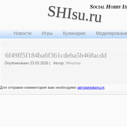
SHIsu.ru
Social Hobby I
Новости
Игры
Кулинария
Моделирован
6f49ff5f184ba6f361cdeba5b468acdd
Опубликовано
23.03.2016
|
Автор:
Hmozma
Для отправки комментария вам необходимо
авторизоваться
.