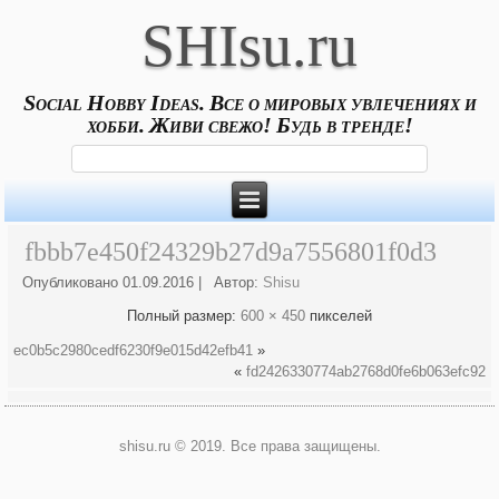
SHIsu.ru
Social Hobby Ideas. Все о мировых увлечениях и
хобби. Живи свежо! Будь в тренде!
fbbb7e450f24329b27d9a7556801f0d3
Опубликовано
01.09.2016
|
Автор:
Shisu
Полный размер:
600 × 450
пикселей
ec0b5c2980cedf6230f9e015d42efb41
»
«
fd2426330774ab2768d0fe6b063efc92
shisu.ru © 2019. Все права защищены.