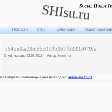
SHIsu.ru
Social Hobby I
Новости
Игры
Кулинария
Моделирован
5645e3aa90c6bc019b367fb339c079fa
Опубликовано
23.03.2016
|
Автор:
Hmozma
Для отправки комментария вам необходимо
авторизоваться
.