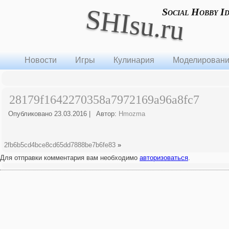
SHIsu.ru
Social Hobby I
Новости
Игры
Кулинария
Моделирован
28179f1642270358a7972169a96a8fc7
Опубликовано
23.03.2016
|
Автор:
Hmozma
2fb6b5cd4bce8cd65dd7888be7b6fe83
»
Для отправки комментария вам необходимо
авторизоваться
.