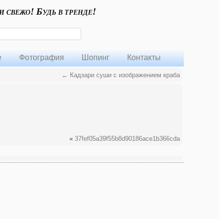
и свежо! Будь в тренде!
е
Фотография
Шопинг
Контакты
←
Кадзари суши с изображением краба
«
37fef05a39f55b8d90186ace1b366cda