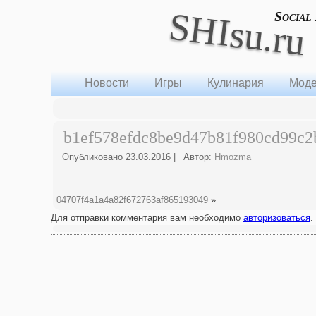
SHIsu.ru
Social
Новости
Игры
Кулинария
Моде
b1ef578efdc8be9d47b81f980cd99c2
Опубликовано
23.03.2016
|
Автор:
Hmozma
04707f4a1a4a82f672763af865193049
»
Для отправки комментария вам необходимо
авторизоваться
.