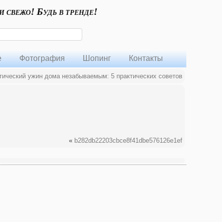
и свежо! Будь в тренде!
е
Фотография
Шопинг
Контакты
тический ужин дома незабываемым: 5 практических советов
«
b282db22203cbce8f41dbe576126e1ef