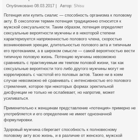
Опубликовано
08.03.2017
|
Автор:
Shisu
Потенция или купить сиалис — способность организма к половому
акту. В сексологии термин потенция традиционно относится к
мужской сексуальности. Таким образом, потенция определяет
сексуальные вероятности мужчины и в некоторой степени
характеризуется напряженностью полового члена, скоростью
возникновения эрекции, длительностью полового акта и типичным
его протеканием, а в широком смысле — самой вероятностью вести
типичную половую жизнь. Потенцию мужчины невозможно
сравнивать с практикуемым им темпом половой жизни, так как
сексуальные вероятности того либо другого мужчины могут не
коррелировать с частотой его половых актов. Также ни в коем
случае невозможно её сравнивать с интенсивностью его полового
стремления, которое при некоторых формах эректильной
дисфункции не только не ослабевает, но напротив, может
усиливаться.
Применительно к женщинам представление «потенция» примерно не
употребляется и его определение не имеет однозначной
формулировки.
Здоровый мужчина сберегает способность к полновесному
половому акту всю жизнь, и в различие от женского, мужской