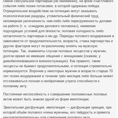
смене сексуальной партнёрши (не неизменно), на фоне счастливого
события либо позже потасовки, в которой одержана победа.
Отрицательное воздействие на потенцию могут оказывать
психологические раздоры, утомительный физический труд,
непомерная увлеченность чем-либо либо перегруженность делами
на работе (т. н. «синдром делового человека»), неимение
подходящих условий для близости, половая холодность либо
нетактичность партнерши и мн.др. Периоды полового воздержания в
зависимости от продолжительности, возраста, стажа партнерства и
других факторов могут по-различному влиять на мужскую
потенцию. Так, знамениты случаи половых эксцессов у мужчин,
долгое время не имевших общения с женщинами (скажем, у
демобилизовавшихся военнослужащих). Как правило, такие
эксцессы не бывают продолжительными, и потенция стремительно
нормализуется. Впрочем у некоторых мужчин в возрасте старше 70
лет позже воздержания в течение трёх месяцев либо больше может
отслеживаться полная и необратимая утрата способности к
половому акту.
Постоянная неспособность к совершению полновесных половых
актов может быть знаком одной из форм импотенции.
Эректильная дисфункция, импотенция — дисфункция эрекции, при
которой объём полового члена мужчины, его твёрдость и прямота
неудовлетворительны для совершения полового акта.