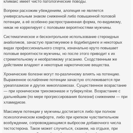
климакс имеет чисто патологические поводы.
Вопреки расхожим убеждениям, алопеция не является
универсальным знаком сниженной либо повышенной половой
потенции, а её особенно распространенная форма, по-видимому,
никак не коррелирует с половыми вероятностями мужчины.
Систематическое и бесконтрольное использование стероидных
анаболиков, зачастую практикуемое в бодибилдинге и некоторых
видах профессионального спорта, изначально круто повышает
половые вероятности мужчины, но после этого приводит к их
стремительному и необратимому угасанию. Сходственным же
действием владеют и некоторые наркотические вещества.
Хронические болезни могут по-различному влиять на потенцию.
Выраженное ослабление потенции зачастую отслеживается при
уреаплазмозе и других микоплазмозах. Существенное возрастание
— при хроническом трихомониазе и туберкулёзе. Возрастание с
дальнейшим (по мере прогрессирования болезни) снижением — при
хламидиозе.
Максимум потенции у мужчины достигается либо при полном
психологическом комфорте, либо при крепком чувствительном
возбуждении, сопровождающимся выбросом добавочного числа
тестостерона. Такое может случиться, скажем, на отдыхе, при