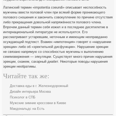
Латинский термин «impotentia coeundi» описывает неспособность
мужчины ввести половой член при всякий форме проникающего
полового сношения и закончить совокупление по причине отсутствия
либо прекращения довольной напряжённости полового члена.
Впрочем данный термин себя изжил и в последнее десятилетие в
интернациональной литературе не используется. Его
рассматривают устаревшим, неточным и имеющим неоправданно
осуждающий подтекст. Взамен «импотенция» говорят о «нарушении
эрекции» либо об «эректильной дисфункции». Нарушение эрекции
не связано напрямую со способностью мужчины к выполнению
семяизвержения — эякуляции. Существует много причин нарушения
эрекции, скажем, сахарный диабет. Некоторые поводы нарушения
эрекции необратимы.
Читайте так же:
Доставка еды в г. Железнодорожный
Дизайн интерьера Москва
Психолог в СПБ
Мужские зимние кроссовки в Киеве
Макдональдс на Есть