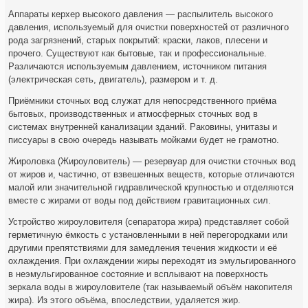
Аппараты керхер высокого давления — распылитель высокого
давления, используемый для очистки поверхностей от различного
рода загрязнений, старых покрытий: краски, лаков, плесени и
прочего. Существуют как бытовые, так и профессиональные.
Различаются используемым давлением, источником питания
(электрическая сеть, двигатель), размером и т. д.
Приёмники сточных вод служат для непосредственного приёма
бытовых, производственных и атмосферных сточных вод в
системах внутренней канализации зданий. Раковины, унитазы и
писсуары в свою очередь называть мойками будет не грамотно.
Жироловка (Жироуловитель) — резервуар для очистки сточных вод
от жиров и, частично, от взвешенных веществ, которые отличаются
малой или значительной гидравлической крупностью и отделяются
вместе с жирами от воды под действием гравитационных сил.
Устройство жироуловителя (сепаратора жира) представляет собой
герметичную ёмкость с установленными в ней перегородками или
другими препятствиями для замедления течения жидкости и её
охлаждения. При охлаждении жиры переходят из эмульгированного
в неэмульгированное состояние и всплывают на поверхность
зеркала воды в жироуловителе (так называемый объём накопителя
жира). Из этого объёма, впоследствии, удаляется жир.