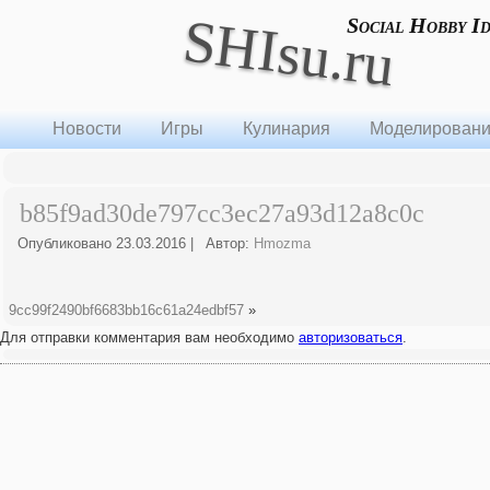
SHIsu.ru
Social Hobby I
Новости
Игры
Кулинария
Моделирован
b85f9ad30de797cc3ec27a93d12a8c0c
Опубликовано
23.03.2016
|
Автор:
Hmozma
9cc99f2490bf6683bb16c61a24edbf57
»
Для отправки комментария вам необходимо
авторизоваться
.