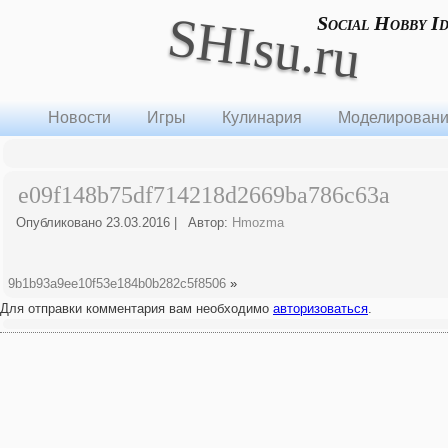
SHIsu.ru
Social Hobby I
Новости
Игры
Кулинария
Моделирован
e09f148b75df714218d2669ba786c63a
Опубликовано
23.03.2016
|
Автор:
Hmozma
9b1b93a9ee10f53e184b0b282c5f8506
»
Для отправки комментария вам необходимо
авторизоваться
.