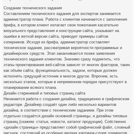
Создание технического задания
Составлением технического задания для экспертов занимается
администратор плана. Работа с клиентом начинается с заполнения
брифа, в котором клиент излагает свои пожелания касательно
визуального представления и конструкции сайта, указывает на
ошибки в ветхой версии сайта, приводит примеры сайтов
соперников. Исходя из брифа, администратор составляет
техническое задание, рассматривая вероятности программных и
дизайнерских средств. Этап заканчивается позже заявления
технического задания клиентом. Значимо сразу подметить, что
этапы проектирования веб-сайтов зависят от многих факторов, таких
как объём сайта, функциональность, задачи, которые должен
исполнять грядущий источник и многое другое. Впрочем, есть
несколько этапов, которые в непременном порядке присутствуют в
планировании всякого плана.
Дизайн стержневой и типовых страниц сайта
Начинается работа с создания дизайна, традиционно в графическом
редакторе. Дизайнер создаёт один либо несколько вариантов
дизайна, в соответствии с техническим заданием. При этом
отдельно создаётся дизайн основной страницы, и дизайны типовых
страниц (скажем: статьи, новости, каталог продукции). Собственно
«дизайн страницы» представляет собой графический файл, слоеный
рисунок, состоящий из особенно мелких картинок-слоев элементов