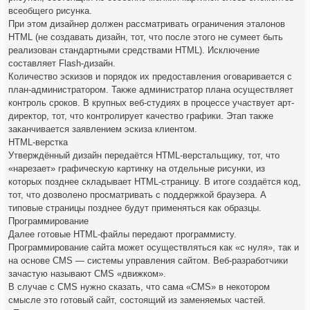
всеобщего рисунка.
При этом дизайнер должен рассматривать ограничения эталонов
HTML (не создавать дизайн, тот, что после этого не сумеет быть
реализован стандартными средствами HTML). Исключение
составляет Flash-дизайн.
Количество эскизов и порядок их предоставления оговаривается с
план-администратором. Также администратор плана осуществляет
контроль сроков. В крупных веб-студиях в процессе участвует арт-
директор, тот, что контролирует качество графики. Этап также
заканчивается заявлением эскиза клиентом.
HTML-верстка
Утверждённый дизайн передаётся HTML-верстальщику, тот, что
«нарезает» графическую картинку на отдельные рисунки, из
которых позднее складывает HTML-страницу. В итоге создаётся код,
тот, что дозволено просматривать с поддержкой браузера. А
типовые страницы позднее будут применяться как образцы.
Программирование
Далее готовые HTML-файлы передают программисту.
Программирование сайта может осуществляться как «с нуля», так и
на основе CMS — системы управления сайтом. Веб-разработчики
зачастую называют CMS «движком».
В случае с CMS нужно сказать, что сама «CMS» в некотором
смысле это готовый сайт, состоящий из заменяемых частей.