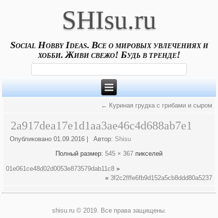
SHIsu.ru
Social Hobby Ideas. Все о мировых увлечениях и
хобби. Живи свежо! Будь в тренде!
←
Куриная грудка с грибами и сыром
2a917dea17e1d1aa3ae46c4d688ab7e1
Опубликовано
01.09.2016
|
Автор:
Shisu
Полный размер:
545 × 367
пикселей
01e061ce48d02d0053e873579dab11c8
»
«
3f2c2fffe6fb9d152a5cb8ddd80a5237
shisu.ru © 2019. Все права защищены.