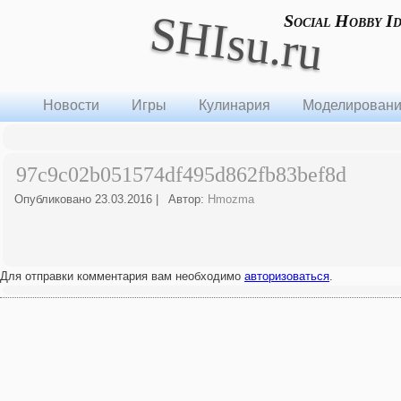
SHIsu.ru
Social Hobby I
Новости
Игры
Кулинария
Моделирован
97c9c02b051574df495d862fb83bef8d
Опубликовано
23.03.2016
|
Автор:
Hmozma
Для отправки комментария вам необходимо
авторизоваться
.