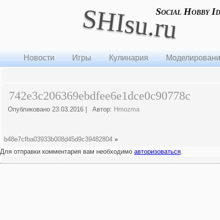
SHIsu.ru
Social Hobby I
Новости
Игры
Кулинария
Моделирован
742e3c206369ebdfee6e1dce0c90778c
Опубликовано
23.03.2016
|
Автор:
Hmozma
b48e7cfba03933b008d45d9c39482804
»
Для отправки комментария вам необходимо
авторизоваться
.