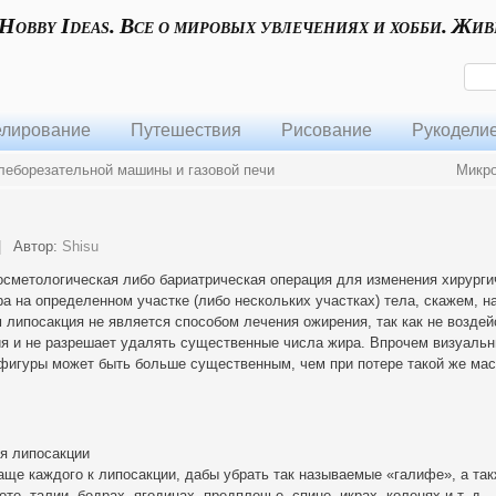
 Hobby Ideas. Все о мировых увлечениях и хобби. Жив
лирование
Путешествия
Рисование
Рукодели
леборезательной машины и газовой печи
Микро
|
Автор:
Shisu
сметологическая либо бариатрическая операция для изменения хирурги
а на определенном участке (либо нескольких участках) тела, скажем, н
м липосакция не является способом лечения ожирения, так как не воздей
ия и не разрешает удалять существенные числа жира. Впрочем визуаль
 фигуры может быть больше существенным, чем при потере такой же ма
ия липосакции
е каждого к липосакции, дабы убрать так называемые «галифе», а та
е, талии, бедрах, ягодицах, предплечье, спине, икрах, коленях и т. д.