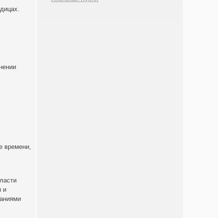
одицах.
нении
е времени,
бласти
 и
ваниями