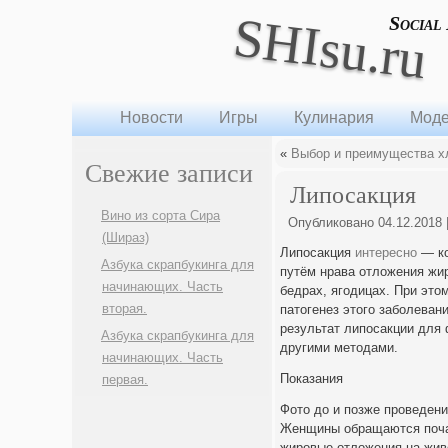
SHIsu.ru
Social
Новости
Игры
Кулинария
Моде
«
Выбор и преимущества х
Свежие записи
Липосакция
Вино из сорта Сира
Опубликовано
04.12.2018
(Шираз)
Липосакция
интересно
— ко
Азбука скрапбукинга для
путём нрава отложения жир
начинающих. Часть
бедрах, ягодицах. При это
вторая.
патогенез этого заболеван
результат липосакции для
Азбука скрапбукинга для
другими методами.
начинающих. Часть
Показания
первая.
Фото до и позже проведен
Женщины обращаются почащ
жировые отложения на живот