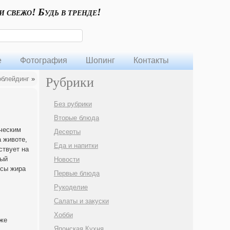
и свежо! Будь в тренде!
е
Фотография
Шопинг
Контакты
блейдинг
»
Рубрики
Без рубрики
Вторые блюда
ческим
Десерты
а животе,
Еда и напитки
ствует на
ный
Новости
ссы жира
Первые блюда
Рукоделие
Салаты и закуски
Хобби
кже
Японская Кухня