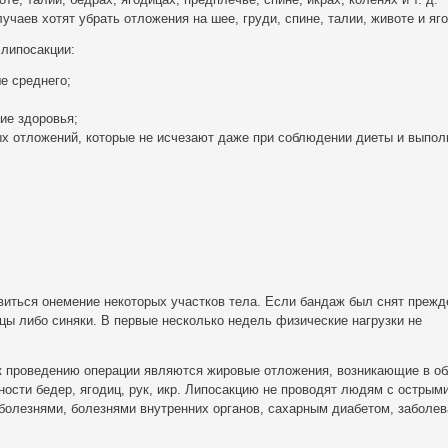
чаев хотят убрать отложения на шее, груди, спине, талии, животе и яг
липосакции:
е среднего;
ие здоровья;
х отложений, которые не исчезают даже при соблюдении диеты и выпол
виться онемение некоторых участков тела. Если бандаж был снят прежд
бцы либо синяки. В первые несколько недель физические нагрузки не
 к проведению операции являются жировые отложения, возникающие в о
ности бедер, ягодиц, рук, икр. Липосакцию не проводят людям с острыми
болезнями, болезнями внутренних органов, сахарным диабетом, заболе