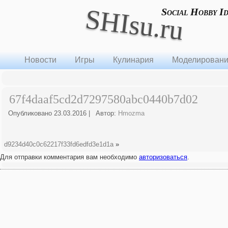
SHIsu.ru
Social Hobby I
Новости
Игры
Кулинария
Моделирован
67f4daaf5cd2d7297580abc0440b7d02
Опубликовано
23.03.2016
|
Автор:
Hmozma
d9234d40c0c62217f33fd6edfd3e1d1a
»
Для отправки комментария вам необходимо
авторизоваться
.