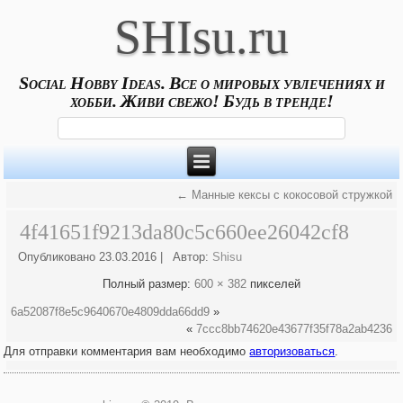
SHIsu.ru
Social Hobby Ideas. Все о мировых увлечениях и
хобби. Живи свежо! Будь в тренде!
←
Манные кексы с кокосовой стружкой
4f41651f9213da80c5c660ee26042cf8
Опубликовано
23.03.2016
|
Автор:
Shisu
Полный размер:
600 × 382
пикселей
6a52087f8e5c9640670e4809dda66dd9
»
«
7ccc8bb74620e43677f35f78a2ab4236
Для отправки комментария вам необходимо
авторизоваться
.