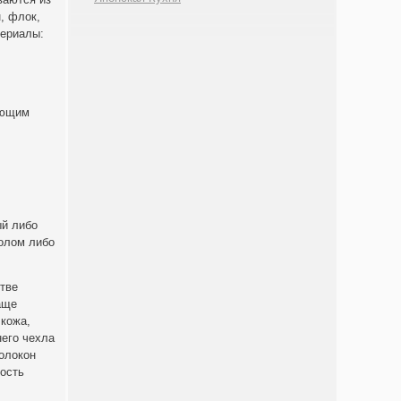
, флок,
териалы:
яющим
ый либо
олом либо
стве
аще
 кожа,
него чехла
олокон
ность