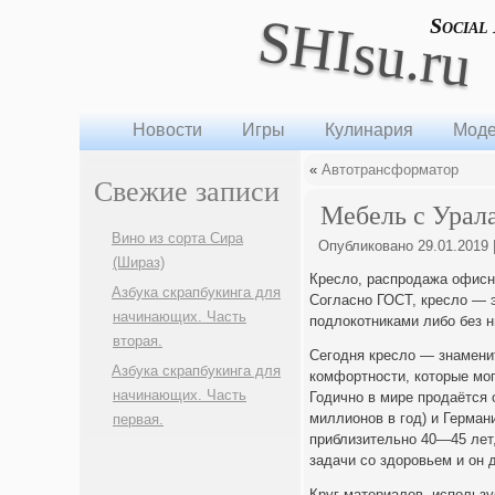
SHIsu.ru
Social
Новости
Игры
Кулинария
Моде
«
Автотрансформатор
Свежие записи
Мебель с Урал
Вино из сорта Сира
Опубликовано
29.01.2019
(Шираз)
Кресло, распродажа офисн
Азбука скрапбукинга для
Согласно ГОСТ, кресло — э
начинающих. Часть
подлокотниками либо без н
вторая.
Сегодня кресло — знамен
Азбука скрапбукинга для
комфортности, которые мог
начинающих. Часть
Годично в мире продаётся
миллионов в год) и Герман
первая.
приблизительно 40—45 лет,
задачи со здоровьем и он 
Круг материалов, использу