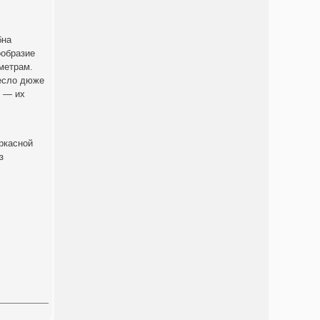
бна
ообразие
метрам.
ресло дюже
ь — их
ркасной
з