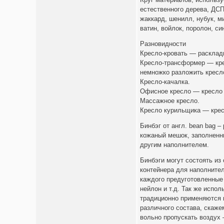
естественного дерева, ДСП
жаккард, шенилл, нубук, м
ватин, войлок, поролон, си
Разновидности
Кресло-кровать — расклад
Кресло-трансформер — кре
немножко разложить кресло
Кресло-качалка.
Офисное кресло — кресло 
Массажное кресло.
Кресло курильщика — крес
Бинбэг от англ. bean bag 
кожаный мешок, заполненн
другим наполнителем.
Бинбэги могут состоять из 
контейнера для наполнител
каждого предуготовленные 
нейлон и т.д. Так же испо
традиционно применяются 
различного состава, скаже
вольно пропускать воздух 