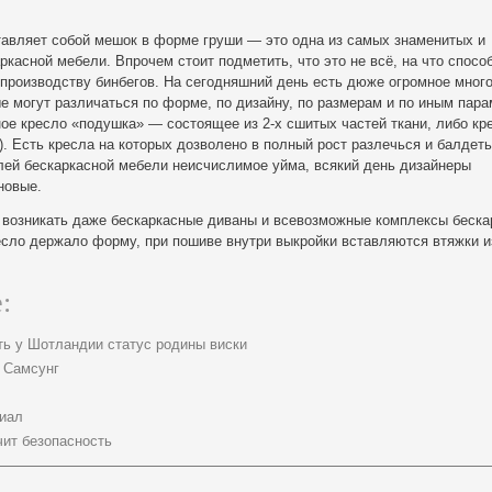
тавляет собой мешок в форме груши — это одна из самых знаменитых и
касной мебели. Впрочем стоит подметить, что это не всё, на что спосо
производству бинбегов. На сегодняшний день есть дюже огромное мног
е могут различаться по форме, по дизайну, по размерам и по иным пара
ое кресло «подушка» — состоящее из 2-х сшитых частей ткани, либо к
й). Есть кресла на которых дозволено в полный рост разлечься и балдет
ей бескаркасной мебели неисчислимое уйма, всякий день дизайнеры
новые.
 возникать даже бескаркасные диваны и всевозможные комплексы беска
есло держало форму, при пошиве внутри выкройки вставляются втяжки и
:
ть у Шотландии статус родины виски
 Самсунг
иал
чит безопасность