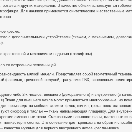
, ротанга и других материалов. В качестве обивки используются гобелен
икрофибра. Для набивки применяются синтетические и естественные ма
нтепон.
ное кресло.
сло с дополнительными устройствами (скажем, с механизмом, дозвол
).
с крестовиной и механизмом подъема (газлифтом).
ло со встроенной пепельницей.
– разновидность мягкой мебели. Представляет собой герметичный тканев
ый фасолью, гречневой шелухой, гранулами ПВХ, вспененным полистир
одного либо 2-х чехлов: внешнего (декоративного) и внутреннего (в каче
я).Ткани для внешнего чехла могут применяться многообразные, но поч
для производства мебели, скажем: флок, шинил, грета, неестественная
льзуют оксфорд и таслан — ткань напоминающая плащёвку. Для внутрен
крепкие смешанные ткани. Смешанными называют ткани, плетенные из в
м: полиэстер и хлопка. Это сочетание дает крепкость на обрыв и способ
— качества нужные для верного внутреннего чехла кресла-мешка.