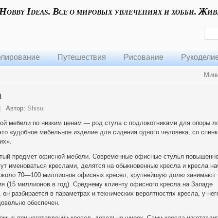
 Hobby Ideas. Все о мировых увлечениях и хобби. Жив
лирование
Путешествия
Рисование
Рукодели
Мини
а
|
Автор:
Shisu
ой мебели по низким ценам — род стула с подлокотниками для опоры ло
то «удобное мебельное изделие для сидения одного человека, со спинк
их».
итый предмет офисной мебели. Современные офисные стулья повышенн
ут именоваться креслами, делятся на обыкновенные кресла и кресла на
 около 70—100 миллионов офисных кресел, крупнейшую долю занимают
ия (15 миллионов в год). Среднему клиенту офисного кресла на Западе
 он разбирается в параметрах и технических вероятностях кресла, у нег
довольно обеспечен.
емых при изготовлении кресел, довольно широк. Сами кресла изготавли