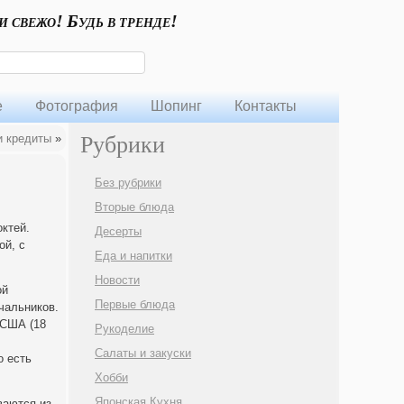
и свежо! Будь в тренде!
е
Фотография
Шопинг
Контакты
 кредиты
»
Рубрики
Без рубрики
Вторые блюда
ктей.
Десерты
ой, с
Еда и напитки
Новости
ой
Первые блюда
чальников.
 США (18
Рукоделие
Салаты и закуски
о есть
Хобби
Японская Кухня
ваются из