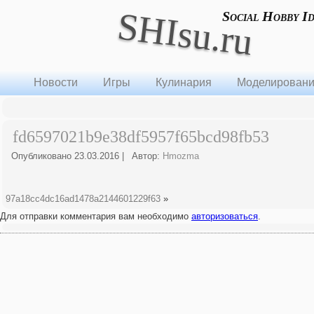
SHIsu.ru
Social Hobby I
Новости
Игры
Кулинария
Моделирован
fd6597021b9e38df5957f65bcd98fb53
Опубликовано
23.03.2016
|
Автор:
Hmozma
97a18cc4dc16ad1478a2144601229f63
»
Для отправки комментария вам необходимо
авторизоваться
.