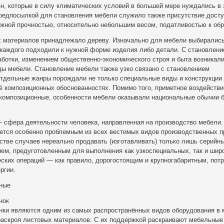
н, которые в силу климатических условий в большей мере нуждались в
едпосылкой для становления мебели служило также присутствие досту
жной прочностью, относительно небольшим весом, податливостью к обр
х материалов принадлежало дереву. Изначально для мебели выбирались
 каждого подходили к нужной форме изделия либо детали. С становлен
ботки, изменением общественно-экономического строя и быта возникали
ды мебели. Становление мебели также узко связано с становлением
тдельные жанры порождали не только специальные виды и конструкции 
ё композиционных обоснованностях. Помимо того, приметное воздействи
 композиционные, особенности мебели оказывали национальные обычии 
 сфера деятельности человека, направленная на производство мебели.
ется особенно проблемным из всех вестимых видов производственных п
нстве случаев нереально продавать (изготавливать) только лишь серийн
ем, предуготовленным для выполнения как узкоспециальных, так и шир
еских операций — как правило, дорогостоящим и крупногабаритным, по
ргии.
ные
нок
нки являются одним из самых распространённых видов оборудования в
раскроя листовых материалов. С их поддержкой раскраивают мебельные