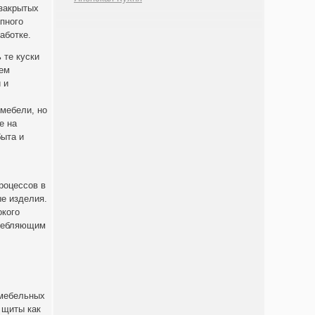
 закрытых
пного
аботке.
 те куски
ием
 и
мебели, но
е на
быта и
роцессов в
ые изделия.
окого
требляющим
 мебельных
 щиты как