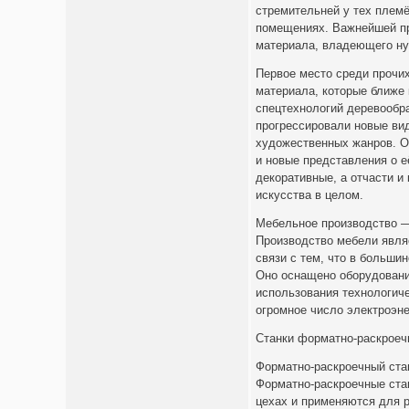
стремительней у тех племё
помещениях. Важнейшей пр
материала, владеющего ну
Первое место среди прочи
материала, которые ближе
спецтехнологий деревообра
прогрессировали новые ви
художественных жанров. О
и новые представления о е
декоративные, а отчасти и
искусства в целом.
Мебельное производство —
Производство мебели явля
связи с тем, что в больши
Оно оснащено оборудовани
использования технологич
огромное число электроэне
Станки форматно-раскроеч
Форматно-раскроечный ста
Форматно-раскроечные ста
цехах и применяются для 