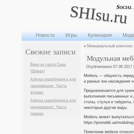
SHIsu.ru
Social
Новости
Игры
Кулинария
Моде
«
Мемориальный комплекс
Свежие записи
Модульная меб
Вино из сорта Сира
Опубликовано
07.08.2017
(Шираз)
Мебель — общность перед
Азбука скрапбукинга для
и разных зон нахождения ч
начинающих. Часть
Предназначается для хране
вторая.
выполнения письменных и 
Азбука скрапбукинга для
столы, стулья и табуреты,
начинающих. Часть
некоторые другие виды.
первая.
Мебель может выпускаться 
https://promebli.ua/modulnay
Появление мебели относит