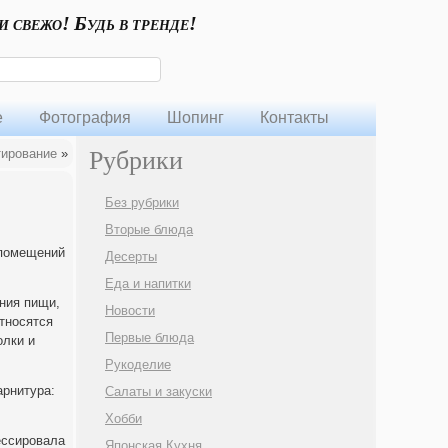
и свежо! Будь в тренде!
е
Фотография
Шопинг
Контакты
тирование
»
Рубрики
Без рубрики
Вторые блюда
 помещений
Десерты
Еда и напитки
ния пищи,
Новости
тносятся
Первые блюда
олки и
Рукоделие
арнитура:
Салаты и закуски
Хобби
ессировала
Японская Кухня