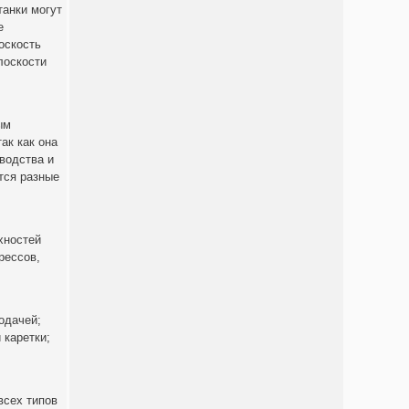
танки могут
е
оскость
лоскости
ым
ак как она
водства и
тся разные
хностей
рессов,
одачей;
 каретки;
всех типов