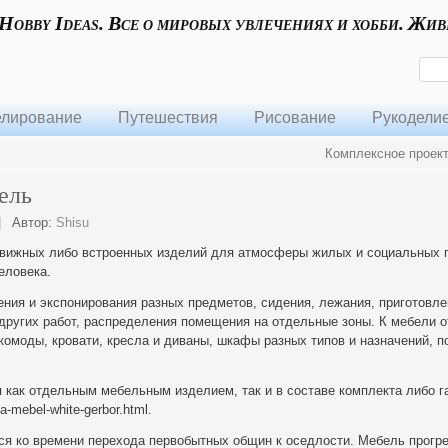
 Hobby Ideas. Все о мировых увлечениях и хобби. Жив
лирование
Путешествия
Рисование
Рукодели
Комплексное проек
ель
|
Автор:
Shisu
вижных либо встроенных изделий для атмосферы жилых и социальных
еловека.
ния и экспонирования разных предметов, сидения, лежания, приготовле
других работ, распределения помещения на отдельные зоны. К мебели о
 комоды, кровати, кресла и диваны, шкафы разных типов и назначений, п
как отдельным мебельным изделием, так и в составе комплекта либо г
a-mebel-white-gerbor.html.
ся ко времени перехода первобытных общин к оседлости. Мебель прогр