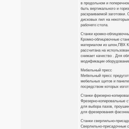
в продольном и поперечном
быть вертикального и гори
раскраиваемой заготовки.
дисковых пил на некоторых
рабочего стола.
Станки кромко-облицовочн
Кромко-облицовочные стан
материалом из шпон,ПВХ К
рассчитана на использован
снижает качество . Для об
модификации оборудовани
Мебельный пресс
Мебельный пресс предугот
мебельных щитов и панел
посредством которых изго
Станки фрезерно-копирова
Фрезерно-копировальные с
для выбора пазов, проушин
для фрезерования фасонны
Станки сверлильно-присад
Сверлильно-присадочные с