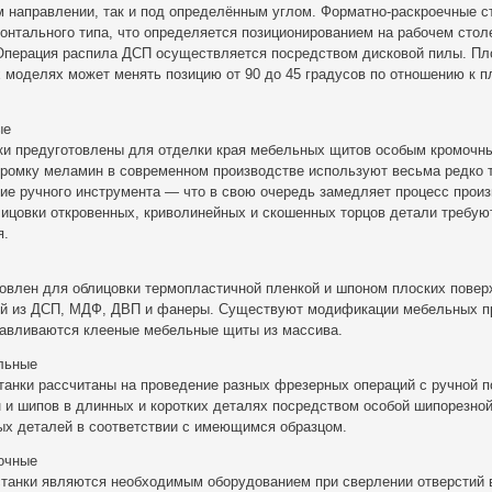
 направлении, так и под определённым углом. Форматно-раскроечные с
зонтального типа, что определяется позиционированием на рабочем стол
 Операция распила ДСП осуществляется посредством дисковой пилы. Пл
 моделях может менять позицию от 90 до 45 градусов по отношению к п
ые
ки предуготовлены для отделки края мебельных щитов особым кромочн
ромку меламин в современном производстве используют весьма редко т
ие ручного инструмента — что в свою очередь замедляет процесс произ
лицовки откровенных, криволинейных и скошенных торцов детали требую
я.
овлен для облицовки термопластичной пленкой и шпоном плоских повер
ей из ДСП, МДФ, ДВП и фанеры. Существуют модификации мебельных п
тавливаются клееные мебельные щиты из массива.
льные
танки рассчитаны на проведение разных фрезерных операций с ручной п
 и шипов в длинных и коротких деталях посредством особой шипорезной
х деталей в соответствии с имеющимся образцом.
очные
танки являются необходимым оборудованием при сверлении отверстий 