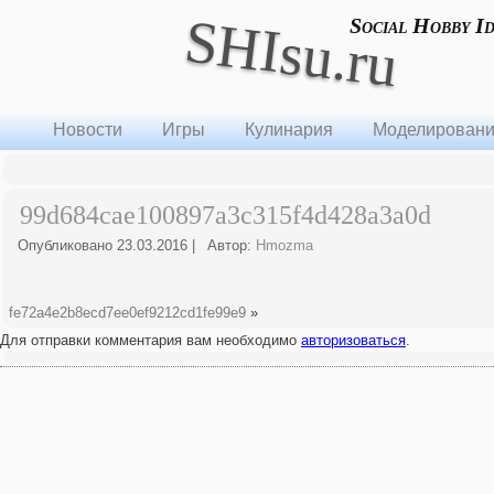
SHIsu.ru
Social Hobby I
Новости
Игры
Кулинария
Моделирован
99d684cae100897a3c315f4d428a3a0d
Опубликовано
23.03.2016
|
Автор:
Hmozma
fe72a4e2b8ecd7ee0ef9212cd1fe99e9
»
Для отправки комментария вам необходимо
авторизоваться
.