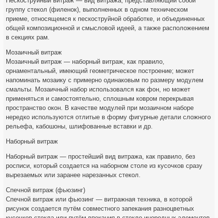
Пескоструйный витраж — вид витража, представляющий собой
группу стекол (филенок), выполненных в одном техническом
приеме, относящемся к пескоструйной обработке, и объединенных
общей композиционной и смысловой идеей, а также расположением
в секциях рам.
Мозаичный витраж
Мозаичный витраж — наборный витраж, как правило,
орнаментальный, имеющий геометрическое построение; может
напоминать мозаику с примерно одинаковым по размеру модулем
смальты. Мозаичный набор использовался как фон, но может
применяться и самостоятельно, сплошным ковром перекрывая
пространство окон. В качестве модулей при мозаичном наборе
нередко используются отлитые в форму фигурные детали сложного
рельефа, кабошоны, шлифованные вставки и др.
Наборный витраж
Наборный витраж — простейший вид витража, как правило, без
росписи, который создается на наборном столе из кусочков сразу
вырезаемых или заранее нарезанных стекол.
Спечной витраж (фьюзинг)
Спечной витраж или фьюзинг — витражная техника, в которой
рисунок создается путём совместного запекания разноцветных
кусочков стекла или путём впекания в стекло инородных элементов