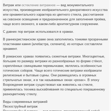
Витраж или
остекление витражное
— вид монументального
искусства, произведение изобразительного декоративного искусства
или орнаментального характера из цветного стекла, рассчитанное
на сквозное освещение и предназначенное для заполнения проёма,
чаще всего оконного, в каком-либо архитектурном сооружении.
С давних пор витраж использовался в храмах.
В раннехристианском храме окна заполнялись тонкими прозрачными
пластинами камня (алебастра, селенита), из которых составляли
орнамент.
В романских храмах появились сюжетные витражи. Многоцветные,
большие по размеру витражи из разнообразных по форме стёкол,
скреплённых свинцовыми перемычками, являлись особенностью
готических соборов. Чаще всего готические витражи изображали
религиозные и бытовые сцены. Они размещались в огромных
стрельчатых окнах, и в так называемых окнах «розах». В эпоху
Возрождения витраж существовал как живопись на стекле,
применялась техника выскабливания по специально покрашенному
разноцветному стеклу.
Виды современных витражей
Пескоструйный витраж