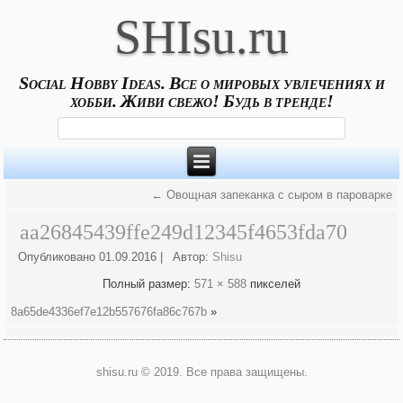
SHIsu.ru
Social Hobby Ideas. Все о мировых увлечениях и
хобби. Живи свежо! Будь в тренде!
←
Овощная запеканка с сыром в пароварке
aa26845439ffe249d12345f4653fda70
Опубликовано
01.09.2016
|
Автор:
Shisu
Полный размер:
571 × 588
пикселей
8a65de4336ef7e12b557676fa86c767b
»
shisu.ru © 2019. Все права защищены.