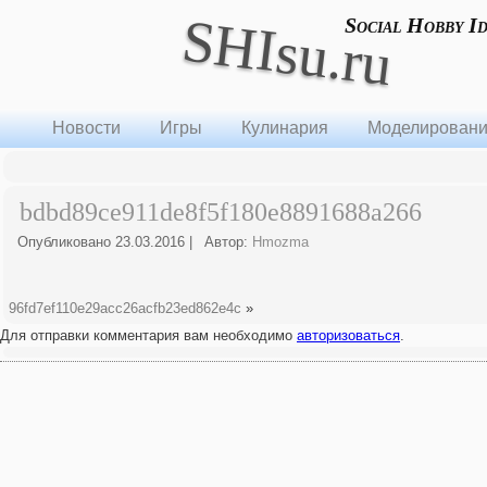
SHIsu.ru
Social Hobby I
Новости
Игры
Кулинария
Моделирован
bdbd89ce911de8f5f180e8891688a266
Опубликовано
23.03.2016
|
Автор:
Hmozma
96fd7ef110e29acc26acfb23ed862e4c
»
Для отправки комментария вам необходимо
авторизоваться
.