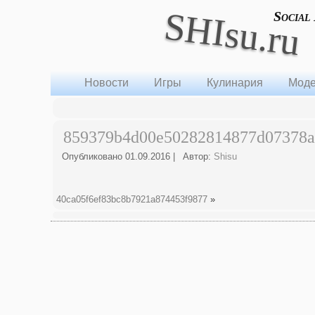
SHIsu.ru
Social
Новости
Игры
Кулинария
Моде
859379b4d00e50282814877d07378
Опубликовано
01.09.2016
|
Автор:
Shisu
40ca05f6ef83bc8b7921a874453f9877
»