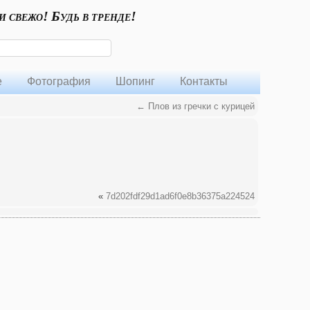
и свежо! Будь в тренде!
е
Фотография
Шопинг
Контакты
←
Плов из гречки с курицей
«
7d202fdf29d1ad6f0e8b36375a224524