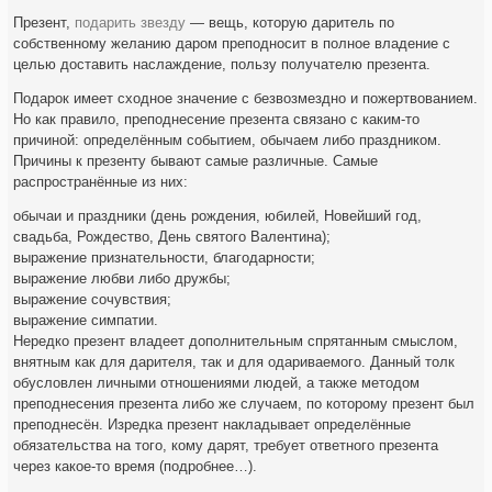
Презент,
подарить звезду
— вещь, которую даритель по
собственному желанию даром преподносит в полное владение с
целью доставить наслаждение, пользу получателю презента.
Подарок имеет сходное значение с безвозмездно и пожертвованием.
Но как правило, преподнесение презента связано с каким-то
причиной: определённым событием, обычаем либо праздником.
Причины к презенту бывают самые различные. Самые
распространённые из них:
обычаи и праздники (день рождения, юбилей, Новейший год,
свадьба, Рождество, День святого Валентина);
выражение признательности, благодарности;
выражение любви либо дружбы;
выражение сочувствия;
выражение симпатии.
Нередко презент владеет дополнительным спрятанным смыслом,
внятным как для дарителя, так и для одариваемого. Данный толк
обусловлен личными отношениями людей, а также методом
преподнесения презента либо же случаем, по которому презент был
преподнесён. Изредка презент накладывает определённые
обязательства на того, кому дарят, требует ответного презента
через какое-то время (подробнее…).