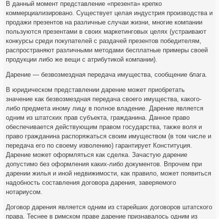
В данный момент представление «презента» крепко
коммерциализировано. Существует целая индустрия производства и
продажи презентов на различные случаи жизни, многие компании
пользуются презентами в своих маркетинговых целях (устраивают
конкурсы среди покупателей с раздачей презентов победителям,
распространяют различными методами бесплатные примеры своей
продукции либо же вещи с атрибутикой компании).
Дарение — безвозмездная передача имущества, сообщение блага.
В юридическом представлении дарение может приобретать
значение как безвозмездная передача своего имущества, какого-
либо предмета иному лицу в полное владение. Дарение является
одним из штатских прав субъекта, гражданина. Данное право
обеспечивается действующим правом государства, также воля и
право гражданина распоряжаться своим имуществом (в том числе и
передача его по своему изволению) гарантирует Конституция.
Дарение может оформляться как сделка. Зачастую дарение
допустимо без оформления каких-либо документов. Впрочем при
дарении жилья и иной недвижимости, как правило, может появиться
надобность составления договора дарения, заверяемого
нотариусом.
Договор дарения является одним из старейших договоров штатского
права. Теснее в римском праве дарение признавалось одним из