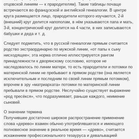
отцовской линиям — к прародителям). Такие таблицы почаще
встречаются во французской и английской генеалогии. В центре
круга размещается лицо, прародители которого изучаются, 2-й
(внешний) круг делится напополам, в нём указываются папа и мать,
3-й, концентрический круг делится на 4 части, в них записываются
бабушки и деда и т. д.
Следует подметить, что в русской генеалогии прямым считается
родство экстраординарно по мужской линии, «от папы к сыну
нисходящее»; эта норма отлично иллюстрируется рангом
принадлежности к дворянскому сословию, которое не
наследовалось по линии матери, то есть прародители и потомки по
материнской линии не пребывают в прямом родстве (она является
исключительным и последним по своей линии прямым потомком),
впрочем в эру «матриархата» потомки по материнской линии
пребывали в прямом родстве. Неслучайно существует выражение
«род пресёкся», что подразумевает, раньше каждого, неимение
сыновей.
О значении термина
Получившее достаточно широкое распространение применение
слова «дерево» взамен обычно употреблявшегося и имеющего
полновесное значение в реальное время — «древо», считается
искажением профессионального тезауруса и девальвацией