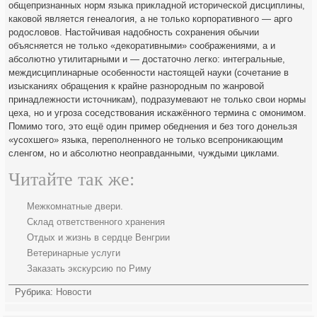
общепризнанных норм языка прикладной исторической дисциплины,
каковой является генеалогия, а не только корпоративного — арго
родословов. Настойчивая надобность сохранения обычии
объясняется не только «декоративными» соображениями, а и
абсолютно утилитарными и — достаточно легко: интегральные,
междисциплинарные особенности настоящей науки (сочетание в
изысканиях обращения к крайне разнородным по жанровой
принадлежности источникам), подразумевают не только свои нормы
цеха, но и угроза соседствования искажённого термина с омонимом.
Помимо того, это ещё один пример обеднения и без того донельзя
«усохшего» языка, переполненного не только всепроникающим
сленгом, но и абсолютно неоправданными, чуждыми циклами.
Читайте так же:
Межкомнатные двери.
Склад ответственного хранения
Отдых и жизнь в сердце Венгрии
Ветеринарные услуги
Заказать экскурсию по Риму
Рубрика:
Новости