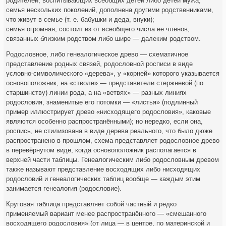
родителей, воспитывающих всеобщих детей либо детей мужа;
семья нескольких поколений, дополнена другими родственниками,
что живут в семье (т. е. бабушки и деда, внуки);
семья огромная, состоит из от всеобщего числа ее членов,
связанных близким родством либо шире — далеким родством.
Родословное, либо генеалогическое древо — схематичное
представление родных связей, родословной росписи в виде
условно-символического «дерева», у «корней» которого указывается
основоположник, на «стволе» — представители стержневой (по
старшинству) линии рода, а на «ветвях» — разных линиях
родословия, знаменитые его потомки — «листья» (подлинный
пример иллюстрирует древо «нисходящего родословия», каковые
являются особенно распространёнными); но нередко, если она,
роспись, не стилизована в виде дерева реального, что было дюже
распространено в прошлом, схема представляет родословное древо
в перевёрнутом виде, когда основоположник располагается в
верхней части таблицы. Генеалогическим либо родословным древом
также называют представление восходящих либо нисходящих
родословий и генеалогических таблиц вообще — каждым этим
занимается генеалогия (родословие).
Круговая таблица представляет собой частный и редко
применяемый вариант менее распространённого — «смешанного
восходящего родословия» (от лица — в центре, по материнской и