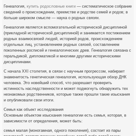
Генеалогия,
купить родословные книги
— систематическое собрание
сведений о происхождении, преемстве и родстве семей и родов; в
больше широком смысле — наука о родных связях.
Генеалогия является вспомогательной исторической дисциплиной
(прикладной исторической дисциплиной) и занимается постижением
родных взаимосвязей людей, историей родов, происхождением
отдельных лиц, установлением родных связей, составлением
поколенных росписей и генеалогических древ. Генеалогия связана с
геральдикой, дипломатикой и многими другими историческими
дисциплинами.
С начала XXI столетия, в связи с научным прогрессом, набирает
знаменитость генетическая генеалогия, использующая обзор ДНК
человека. Это новейший способ, что разрешает проверить
истинность наследственности и может подмогнуть обнаружить тех
незнакомых родственников, которые также прошли такие изыскания
и опубликовали свои итоги.
Семья как объект исследования
Основным объектом изыскания генеалогии есть семья, которая, в
зависимости от определения, может быть:
семья малая (моногамная, одного поколения), состоит из пары