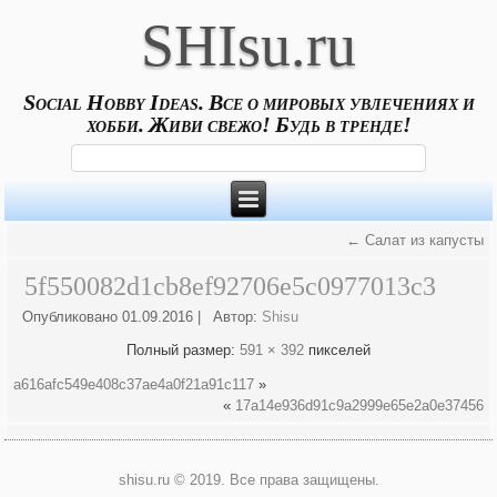
SHIsu.ru
Social Hobby Ideas. Все о мировых увлечениях и
хобби. Живи свежо! Будь в тренде!
←
Салат из капусты
5f550082d1cb8ef92706e5c0977013c3
Опубликовано
01.09.2016
|
Автор:
Shisu
Полный размер:
591 × 392
пикселей
a616afc549e408c37ae4a0f21a91c117
»
«
17a14e936d91c9a2999e65e2a0e37456
shisu.ru © 2019. Все права защищены.