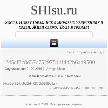
SHIsu.ru
Social Hobby Ideas. Все о мировых увлечениях и
хобби. Живи свежо! Будь в тренде!
←
Салат с тунцом и авокадо
245cf3c8d37c7529754df442b6ad9500
Опубликовано
01.09.2016
|
Автор:
Shisu
Полный размер:
600 × 407
пикселей
97ce6e4714bd5d9fd472f79b028f9c8a
»
«
2dfdda5e45d1c94575104015f61539a5
shisu.ru © 2019. Все права защищены.