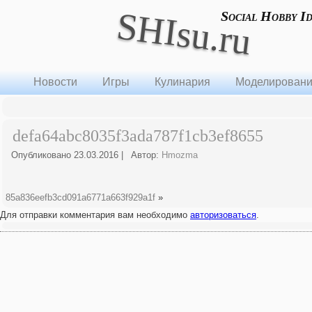
SHIsu.ru
Social Hobby I
Новости
Игры
Кулинария
Моделирован
defa64abc8035f3ada787f1cb3ef8655
Опубликовано
23.03.2016
|
Автор:
Hmozma
85a836eefb3cd091a6771a663f929a1f
»
Для отправки комментария вам необходимо
авторизоваться
.