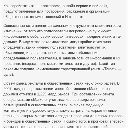
Как заработать вк — платформа, онлайн-сервис и веб-сайт,
предуготовленные для построения, отражения и организации
общественных взаимоотношений в Интернете.
Социальные сети являются сильным инструментом маркетинговых
изысканий, от того что пользователи добровольно публикуют
информацию о себе, своих взорах, интересах, предпочтениях и так
дальше. Ввиду этого рекламодатели могут крайне отчетливо
определять, каких именно пользователей заинтересует их
объявление, и направить свои рекламные объявления
определенным пользователям, в зависимости от информации в их
профилях (возраст, пол, место жительства и другое). Такой тип
рекламы получил наименование таргетированной (англ. «Target» —
цель).
Объём рынка рекламы в общественных сетях неуклонно растет. В
2007 году, по оценкам аналитической компании eMarketer, он
добился отметки в 1,225 млрд баксов. При составлении отчёта
специалистами eMarketer учитывались все виды рекламы,
размещённой в общественных сетях, включая медийную,
контекстную и видеорекламу, а также затраты на маркетинговые
планы, в которых маркетологи создают профили для своих товаров
и брендов в общественных сетях. Помимо того, в прогнозах впервой
учитываются расходы на создание виджетов и приложений.