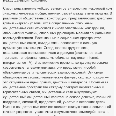
между данными позициями.
Само представление «общественная сеть» включает некоторый круг
знакомых человека и общественных связей между этими людьми. В
различие от общественных конструкций, представляющих довольно
грубый «каркас» устоявшихся общественных отношений,
общественные сети относятся к числу эластичных конструкций,
либо «мягких тканей», способных руководить малыми социальными
взаимодействиями. Рассыпанные в социальном пространстве
общественные связи, объединяясь, собираются в сильную
субъектную композицию. Складывается трудная сеть,
охватывающая наивысшее число индивидов (скажем, сетевая
торговля, телефонная связь, «глобальная паутина» Internet,
интерактивное TV). В исторические времена, когда отсутствовали
современные телекоммуникации, они представляли собой
обыкновенные сети человеческих взаимоотношений. Эти связи
объединяют не столько человеческие фигуры, сколько позиции —
это скручивание идей, правил, действий и интересов. Пронизывая
общественное пространство каждому спектром вертикальных и
горизонтальных связей, общественные сети аккумулируют
существенный общественный капитал на основе доверия, взаимной
поддержки, симпатий, предпочтений, участия в всеобщих делах.
Именно общественные сети составляют «живую ткань» социальной
жизни и разрешают участникам результативно взаимодействовать