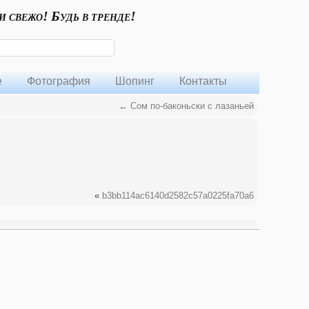
и свежо! Будь в тренде!
е
Фотография
Шопинг
Контакты
←
Сом по-баконьски с лазаньей
«
b3bb114ac6140d2582c57a0225fa70a6