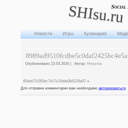
SHIsu.ru
Social
Новости
Игры
Кулинария
Моде
8989ad9510fcdbe5c0daf2425bc4e5a
Опубликовано
23.03.2016
|
Автор:
Hmozma
45ebe71f283ec7e17a76dda3b5229a07
»
Для отправки комментария вам необходимо
авторизоваться
.