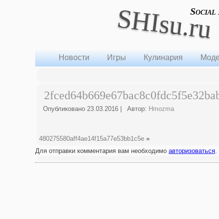
SHIsu.ru
Social
Новости
Игры
Кулинария
Моде
2fced64b669e67bac8c0fdc5f5e32ba
Опубликовано
23.03.2016
|
Автор:
Hmozma
480275580aff4ae14f15a77e53bb1c5e
»
Для отправки комментария вам необходимо
авторизоваться
.