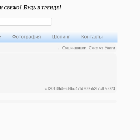
и свежо! Будь в тренде!
е
Фотография
Шопинг
Контакты
←
Суши-шашки. Сяке vs Унаги
«
f20139d56d4bd47fd709a52f7c97e023