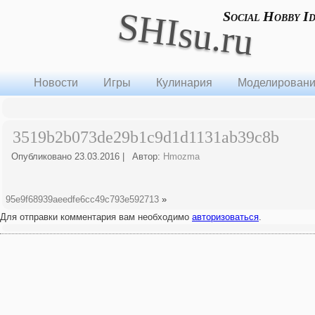
SHIsu.ru
Social Hobby I
Новости
Игры
Кулинария
Моделирован
3519b2b073de29b1c9d1d1131ab39c8b
Опубликовано
23.03.2016
|
Автор:
Hmozma
95e9f68939aeedfe6cc49c793e592713
»
Для отправки комментария вам необходимо
авторизоваться
.