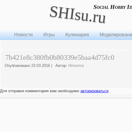
SHIsu.ru
Social Hobby I
Новости
Игры
Кулинария
Моделирован
7b421e8c380fb0b80339e5baa4d75fc0
Опубликовано
23.03.2016
|
Автор:
Hmozma
Для отправки комментария вам необходимо
авторизоваться
.