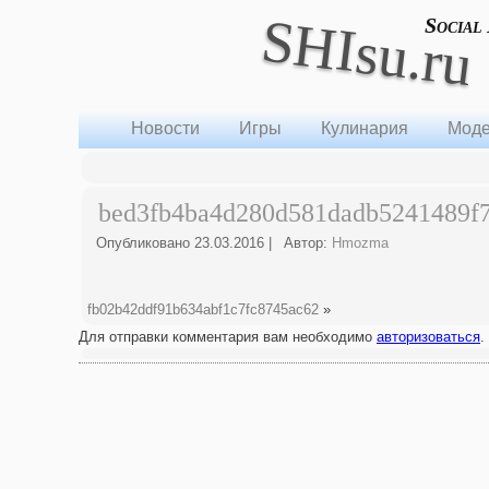
SHIsu.ru
Social
Новости
Игры
Кулинария
Моде
bed3fb4ba4d280d581dadb5241489f
Опубликовано
23.03.2016
|
Автор:
Hmozma
fb02b42ddf91b634abf1c7fc8745ac62
»
Для отправки комментария вам необходимо
авторизоваться
.