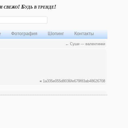
и свежо! Будь в тренде!
е
Фотография
Шопинг
Контакты
←
Суши — валентинки
«
1a335e055d8036fe679f83ab48626708