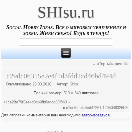
SHIsu.ru
Social Hobby Ideas. Все о мировых увлечениях и
хобби. Живи свежо! Будь в тренде!
←
«Тертый» чизкейк
c29dc06315e2e4f1d3fdd2ad46bd494d
Опубликовано
23.03.2016
|
Автор:
Shisu
Полный размер:
510 × 340
пикселей
4cce28e79f5ee4d04b9fb8adcc85f8b3
»
«
c1ce6cfb4efcd47261f1205048326b2f
Для отправки комментария вам необходимо
авторизоваться
.