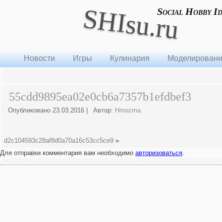
SHIsu.ru
Social Hobby I
Новости
Игры
Кулинария
Моделирован
55cdd9895ea02e0cb6a7357b1efdbef3
Опубликовано
23.03.2016
|
Автор:
Hmozma
d2c104593c28af8d0a70a16c53cc5ce9
»
Для отправки комментария вам необходимо
авторизоваться
.