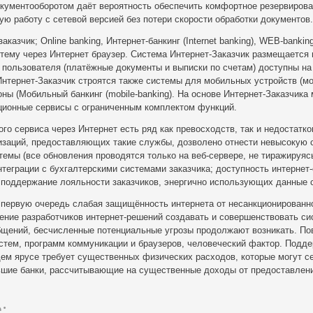
окументооборотом даёт вероятность обеспечить комфортное резервирова
ую работу с сетевой версией без потери скорости обработки документов.
аказчик; Online banking, Интернет-банкинг (Internet banking), WEB-banking
тему через Интернет браузер. Система Интернет-Заказчик размещается 
 пользователя (платёжные документы и выписки по счетам) доступны на
Интернет-Заказчик строятся также системы для мобильных устройств (м
ны (Мобильный банкинг (mobile-banking). На основе Интернет-Заказчика 
ионные сервисы с ограниченным комплектом функций.
го сервиса через Интернет есть ряд как превосходств, так и недостатков
изаций, предоставляющих такие службы, дозволено отнести невысокую 
темы (все обновления проводятся только на веб-сервере, не тиражируяс
интеграции с бухгалтерскими системами заказчика; доступность интернет
 поддержание лояльности заказчиков, энергично использующих данные 
в первую очередь слабая защищённость интернета от несанкционированн
тение разработчиков интернет-решений создавать и совершенствовать си
щений, бесчисленные потенциальные угрозы продолжают возникать. По
стем, программ коммуникации и браузеров, человеческий фактор. Подд
ем ярусе требует существенных физических расходов, которые могут с
ьшие банки, рассчитывающие на существенные доходы от предоставлен
: