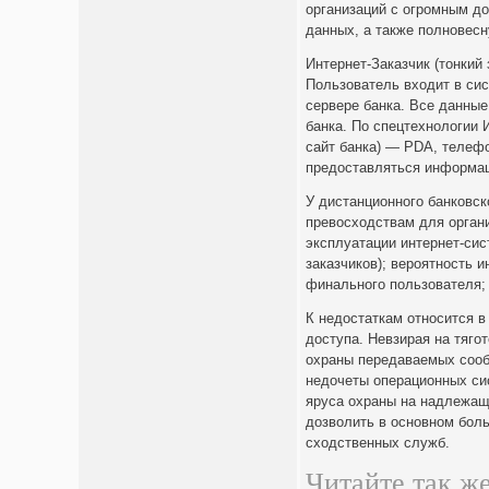
организаций с огромным д
данных, а также полновесн
Интернет-Заказчик (тонкий з
Пользователь входит в сис
сервере банка. Все данные
банка. По спецтехнологии 
сайт банка) — PDA, телефо
предоставляться информац
У дистанционного банковско
превосходствам для орган
эксплуатации интернет-сис
заказчиков); вероятность 
финального пользователя;
К недостаткам относится 
доступа. Невзирая на тяго
охраны передаваемых сооб
недочеты операционных си
яруса охраны на надлежащ
дозволить в основном бол
сходственных служб.
Читайте так же