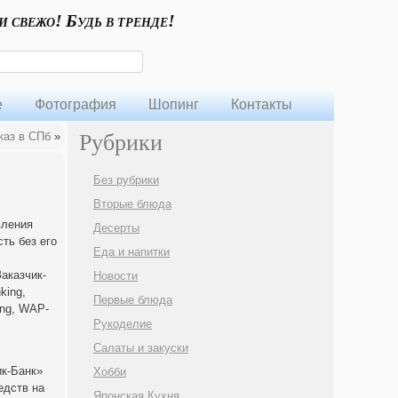
и свежо! Будь в тренде!
е
Фотография
Шопинг
Контакты
каз в СПб
»
Рубрики
Без рубрики
Вторые блюда
вления
Десерты
ть без его
Еда и напитки
аказчик-
Новости
king,
Первые блюда
king, WAP-
Рукоделие
Салаты и закуски
ик-Банк»
Хобби
едств на
Японская Кухня