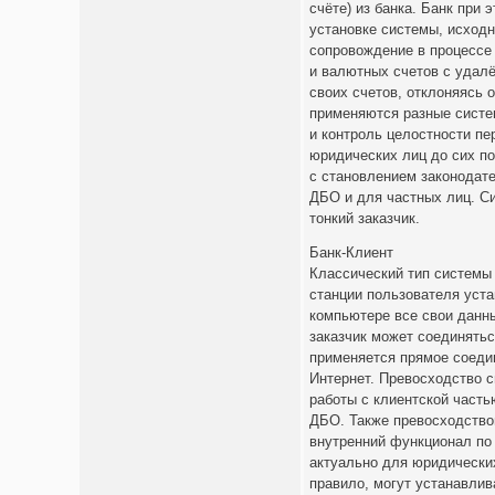
счёте) из банка. Банк при
установке системы, исходн
сопровождение в процессе
и валютных счетов с удалё
своих счетов, отклоняясь 
применяются разные сист
и контроль целостности п
юридических лиц до сих по
с становлением законодате
ДБО и для частных лиц. Си
тонкий заказчик.
Банк-Клиент
Классический тип системы 
станции пользователя уста
компьютере все свои данны
заказчик может соединятьс
применяется прямое соедин
Интернет. Превосходство с
работы с клиентской часть
ДБО. Также превосходством
внутренний функционал по 
актуально для юридических
правило, могут устанавлив