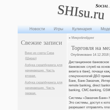
SHIsu.ru
Social
Новости
Игры
Кулинария
Моде
«
Микроблейдинг
Свежие записи
Торговля на м
Вино из сорта Сира
Опубликовано
14.12.2018
(Шираз)
Дистанционное банковское
Азбука скрапбукинга для
банковских служб на основ
начинающих. Часть
визита в банк), почаще к
вторая.
спецтехнологий ДБО приме
Банк, Банк-Заказчик, Интер
Азбука скрапбукинга для
remote banking, direct bank
начинающих. Часть
banking, СМС-banking, GSM-
первая.
Системы «Заказчик-Банк» htt
Это системы, доступ к ко
разрешают отправлять пла