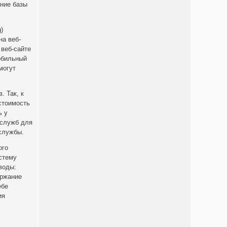
ние базы
)
на веб-
 веб-сайте
обильный
могут
. Так, к
стоимость
ь у
-служб для
службы.
ого
стему
воды:
ержание
ебе
ия