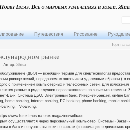
 Hobby Ideas. Все о мировых увлечениях и хобби. Жив
лирование
Путешествия
Рисование
Рукодели
Торт на за
еждународном рынке
|
Автор:
Shisu
 обслуживание (ДБО) — всеобщий термин для спецтехнологий предоста
ании распоряжений, передаваемых заказчиком удаленным образом (то ес
аждого с применением компьютерных и телефонных сетей. Для изложения
няются разные в ряде случаев пересекающиеся по значению термины: З
нет-Банк, Система ДБО, Электронный банк, Интернет-Банкинг, on-line ban
ing, home banking, internet banking, PC banking, phone banking, mobile-ban
banking, TV-banking.
ps://www.forextimes.ru/forex-magazine/weltrade-:
торым осуществляется через персональный компьютер. Системы «Заказч
тежи в банк и получать выписки по счетам (информацию о движениях ср