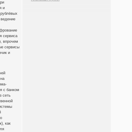
при
я и
 рублёвых
 ведение
ифрование
я сервиса
и, впрочем
ые сервисы
зчик и
чей
 на
мма-
я с банком
з сеть
твенной
системы
й
то
), как
для