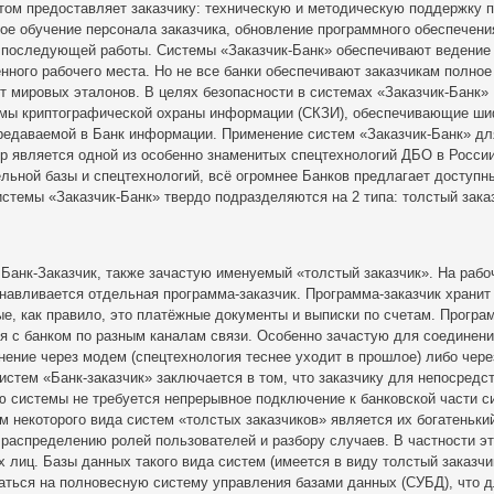
 этом предоставляет заказчику: техническую и методическую поддержку 
ое обучение персонала заказчика, обновление программного обеспечени
 последующей работы. Системы «Заказчик-Банк» обеспечивают ведение
нного рабочего места. Но не все банки обеспечивают заказчикам полное
от мировых эталонов. В целях безопасности в системах «Заказчик-Банк»
емы криптографической охраны информации (СКЗИ), обеспечивающие ш
ередаваемой в Банк информации. Применение систем «Заказчик-Банк» дл
р является одной из особенно знаменитых спецтехнологий ДБО в Росси
льной базы и спецтехнологий, всё огромнее Банков предлагает доступн
стемы «Заказчик-Банк» твердо подразделяются на 2 типа: толстый зака
Банк-Заказчик, также зачастую именуемый «толстый заказчик». На рабо
навливается отдельная программа-заказчик. Программа-заказчик хранит
е, как правило, это платёжные документы и выписки по счетам. Програ
я с банком по разным каналам связи. Особенно зачастую для соединени
ение через модем (спецтехнология теснее уходит в прошлое) либо чере
истем «Банк-заказчик» заключается в том, что заказчику для непосредс
ю системы не требуется непрерывное подключение к банковской части 
 некоторого вида систем «толстых заказчиков» является их богатеньки
распределению ролей пользователей и разбору случаев. В частности э
 лиц. Базы данных такого вида систем (имеется в виду толстый заказчик
аться на полновесную систему управления базами данных (СУБД), что 